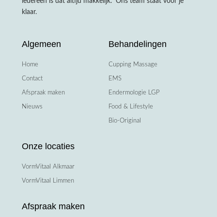
iedereen is dat altijd makkelijk. Ons team staat voor je
klaar.
Algemeen
Behandelingen
Home
Cupping Massage
Contact
EMS
Afspraak maken
Endermologie LGP
Nieuws
Food & Lifestyle
Bio-Original
Onze locaties
VormVitaal Alkmaar
VormVitaal Limmen
Afspraak maken